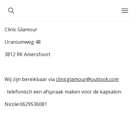
Ga
direct
naar
Clinic Glamour
de
hoofdinhoud
Uraniumweg 48
3812 RK Amersfoort
Wij zijn bereikbaar via
clinicglamour@outlook.com
telefonisch een afspraak maken voor de kapsalon:
Nicole:0629536081