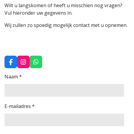
Wilt u langskomen of heeft u misschien nog vragen?
Vul hieronder uw gegevens in.
Wij zullen zo spoedig mogelijk contact met u opnemen.
F
I
W
a
n
h
c
s
a
Naam *
e
t
t
b
a
s
o
g
A
o
r
p
k
a
p
E-mailadres *
m