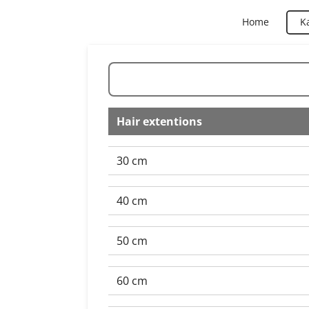
Ga
Home
K
direct
naar
de
hoofdinhoud
Hair extentions
30 cm
40 cm
50 cm
60 cm